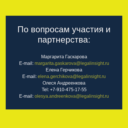
По вопросам участия и
партнерства:
Маргарита Гаскарова
E-mail:
margarita.gaskarova@legalinsight.ru
Елена Герчикова
E-mail:
elena.gerchikova@legalinsight.ru
Олеся Андреенкова
Tel: +7-910-475-17-55
E-mail:
olesya.andreenkova@legalinsight.ru