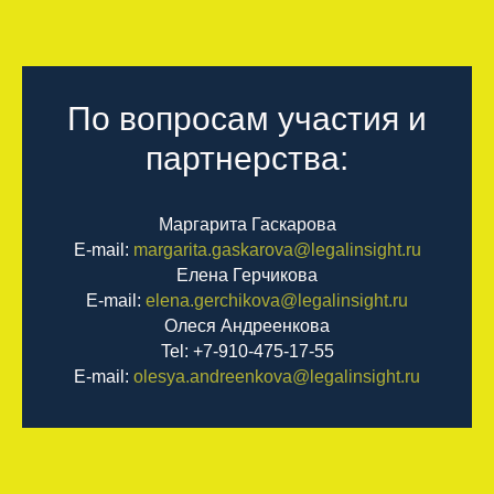
По вопросам участия и
партнерства:
Маргарита Гаскарова
E-mail:
margarita.gaskarova@legalinsight.ru
Елена Герчикова
E-mail:
elena.gerchikova@legalinsight.ru
Олеся Андреенкова
Tel: +7-910-475-17-55
E-mail:
olesya.andreenkova@legalinsight.ru